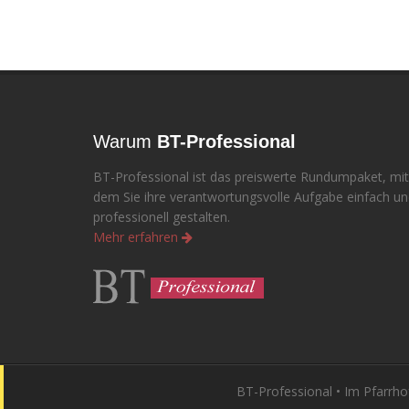
Warum
BT-Professional
BT-Professional ist das preiswerte Rundumpaket, mit
dem Sie ihre verantwortungsvolle Aufgabe einfach u
professionell gestalten.
Mehr erfahren
BT-Professional • Im Pfarrho