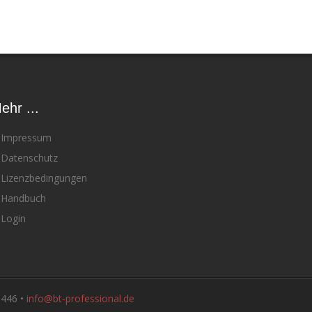
ehr ...
Impressum
Datenschutz
Lizenzbedingungen
Handbuch
Login
 446 •
info@bt‑professional.de