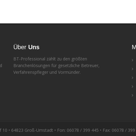
Über
Uns
M
BT-Professional zählt zu den größten
nd
Branchenlösungen für gesetzliche Betreuer,
Verfahrenspfleger und Vormünder.
f 10 • 64823 Groß-Umstadt • Fon: 06078 / 399 445 • Fax: 06078 / 399